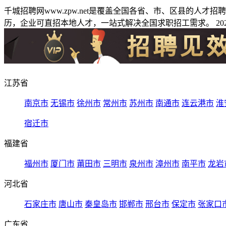
千城招聘网www.zpw.net是覆盖全国各省、市、区县的人
历，企业可直招本地人才，一站式解决全国求职招工需求。 2026
江苏省
南京市
无锡市
徐州市
常州市
苏州市
南通市
连云港市
淮
宿迁市
福建省
福州市
厦门市
莆田市
三明市
泉州市
漳州市
南平市
龙岩
河北省
石家庄市
唐山市
秦皇岛市
邯郸市
邢台市
保定市
张家口
广东省