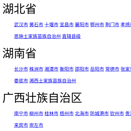
湖北省
武汉市
黄石市
十堰市
宜昌市
襄阳市
鄂州市
荆门市
孝感
恩施土家族苗族自治州
直辖县级
湖南省
长沙市
株洲市
湘潭市
衡阳市
邵阳市
岳阳市
常德市
张家
娄底市
湘西土家族苗族自治州
广西壮族自治区
南宁市
柳州市
桂林市
梧州市
北海市
防城港市
钦州市
贵
来宾市
崇左市