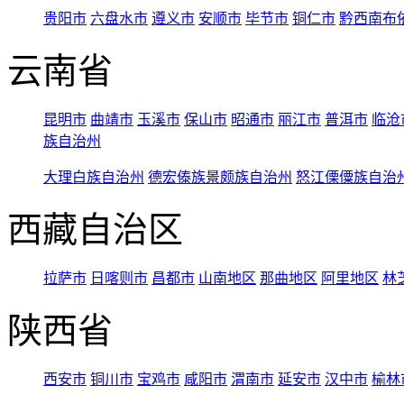
贵阳市
六盘水市
遵义市
安顺市
毕节市
铜仁市
黔西南布
云南省
昆明市
曲靖市
玉溪市
保山市
昭通市
丽江市
普洱市
临沧
族自治州
大理白族自治州
德宏傣族景颇族自治州
怒江傈僳族自治
西藏自治区
拉萨市
日喀则市
昌都市
山南地区
那曲地区
阿里地区
林
陕西省
西安市
铜川市
宝鸡市
咸阳市
渭南市
延安市
汉中市
榆林