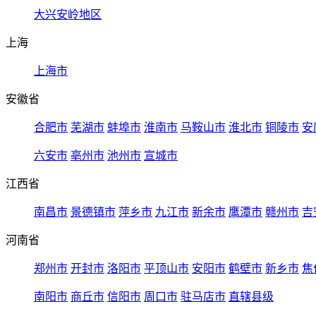
大兴安岭地区
上海
上海市
安徽省
合肥市
芜湖市
蚌埠市
淮南市
马鞍山市
淮北市
铜陵市
安
六安市
亳州市
池州市
宣城市
江西省
南昌市
景德镇市
萍乡市
九江市
新余市
鹰潭市
赣州市
吉
河南省
郑州市
开封市
洛阳市
平顶山市
安阳市
鹤壁市
新乡市
焦
南阳市
商丘市
信阳市
周口市
驻马店市
直辖县级