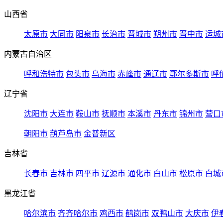
山西省
太原市
大同市
阳泉市
长治市
晋城市
朔州市
晋中市
运城
内蒙古自治区
呼和浩特市
包头市
乌海市
赤峰市
通辽市
鄂尔多斯市
呼
辽宁省
沈阳市
大连市
鞍山市
抚顺市
本溪市
丹东市
锦州市
营口
朝阳市
葫芦岛市
金普新区
吉林省
长春市
吉林市
四平市
辽源市
通化市
白山市
松原市
白城
黑龙江省
哈尔滨市
齐齐哈尔市
鸡西市
鹤岗市
双鸭山市
大庆市
伊