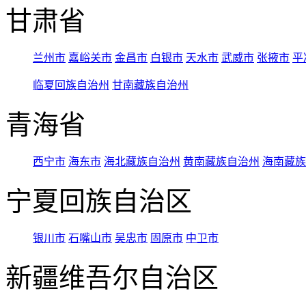
甘肃省
兰州市
嘉峪关市
金昌市
白银市
天水市
武威市
张掖市
平
临夏回族自治州
甘南藏族自治州
青海省
西宁市
海东市
海北藏族自治州
黄南藏族自治州
海南藏族
宁夏回族自治区
银川市
石嘴山市
吴忠市
固原市
中卫市
新疆维吾尔自治区