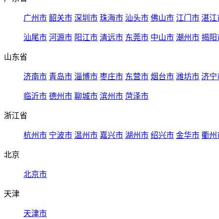
广州市
韶关市
深圳市
珠海市
汕头市
佛山市
江门市
湛江
汕尾市
河源市
阳江市
清远市
东莞市
中山市
潮州市
揭阳
山东省
济南市
青岛市
淄博市
枣庄市
东营市
烟台市
潍坊市
济宁
临沂市
德州市
聊城市
滨州市
菏泽市
浙江省
杭州市
宁波市
温州市
嘉兴市
湖州市
绍兴市
金华市
衢州
北京
北京市
天津
天津市