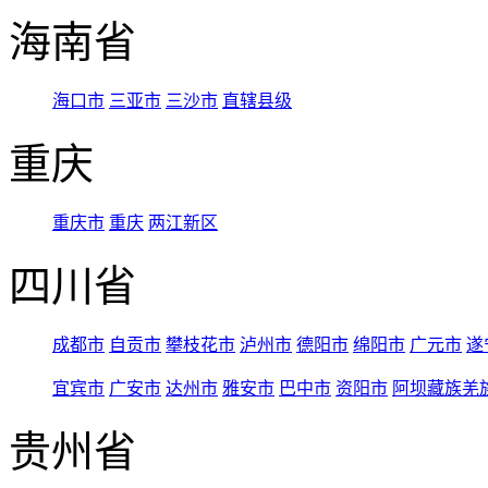
海南省
海口市
三亚市
三沙市
直辖县级
重庆
重庆市
重庆
两江新区
四川省
成都市
自贡市
攀枝花市
泸州市
德阳市
绵阳市
广元市
遂
宜宾市
广安市
达州市
雅安市
巴中市
资阳市
阿坝藏族羌
贵州省