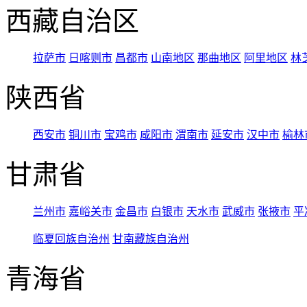
西藏自治区
拉萨市
日喀则市
昌都市
山南地区
那曲地区
阿里地区
林
陕西省
西安市
铜川市
宝鸡市
咸阳市
渭南市
延安市
汉中市
榆林
甘肃省
兰州市
嘉峪关市
金昌市
白银市
天水市
武威市
张掖市
平
临夏回族自治州
甘南藏族自治州
青海省