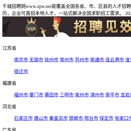
千城招聘网www.zpw.net是覆盖全国各省、市、区县的人
历，企业可直招本地人才，一站式解决全国求职招工需求。 2026
江苏省
南京市
无锡市
徐州市
常州市
苏州市
南通市
连云港市
淮
宿迁市
福建省
福州市
厦门市
莆田市
三明市
泉州市
漳州市
南平市
龙岩
河北省
石家庄市
唐山市
秦皇岛市
邯郸市
邢台市
保定市
张家口
广东省