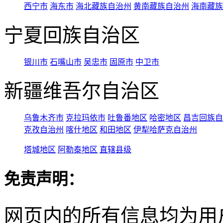
西宁市
海东市
海北藏族自治州
黄南藏族自治州
海南藏族
宁夏回族自治区
银川市
石嘴山市
吴忠市
固原市
中卫市
新疆维吾尔自治区
乌鲁木齐市
克拉玛依市
吐鲁番地区
哈密地区
昌吉回族自
克孜自治州
喀什地区
和田地区
伊犁哈萨克自治州
塔城地区
阿勒泰地区
直辖县级
免责声明：
网页内的所有信息均为用