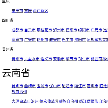
重庆
重庆市
重庆
两江新区
四川省
成都市
自贡市
攀枝花市
泸州市
德阳市
绵阳市
广元市
遂
宜宾市
广安市
达州市
雅安市
巴中市
资阳市
阿坝藏族羌
贵州省
贵阳市
六盘水市
遵义市
安顺市
毕节市
铜仁市
黔西南布
云南省
昆明市
曲靖市
玉溪市
保山市
昭通市
丽江市
普洱市
临沧
族自治州
大理白族自治州
德宏傣族景颇族自治州
怒江傈僳族自治