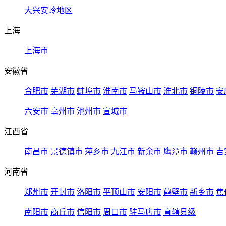
大兴安岭地区
上海
上海市
安徽省
合肥市
芜湖市
蚌埠市
淮南市
马鞍山市
淮北市
铜陵市
安
六安市
亳州市
池州市
宣城市
江西省
南昌市
景德镇市
萍乡市
九江市
新余市
鹰潭市
赣州市
吉
河南省
郑州市
开封市
洛阳市
平顶山市
安阳市
鹤壁市
新乡市
焦
南阳市
商丘市
信阳市
周口市
驻马店市
直辖县级