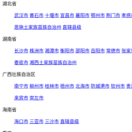
湖北省
武汉市
黄石市
十堰市
宜昌市
襄阳市
鄂州市
荆门市
孝感
恩施土家族苗族自治州
直辖县级
湖南省
长沙市
株洲市
湘潭市
衡阳市
邵阳市
岳阳市
常德市
张家
娄底市
湘西土家族苗族自治州
广西壮族自治区
南宁市
柳州市
桂林市
梧州市
北海市
防城港市
钦州市
贵
来宾市
崇左市
海南省
海口市
三亚市
三沙市
直辖县级