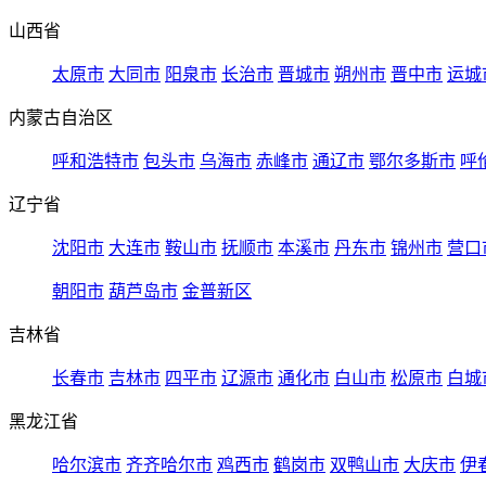
山西省
太原市
大同市
阳泉市
长治市
晋城市
朔州市
晋中市
运城
内蒙古自治区
呼和浩特市
包头市
乌海市
赤峰市
通辽市
鄂尔多斯市
呼
辽宁省
沈阳市
大连市
鞍山市
抚顺市
本溪市
丹东市
锦州市
营口
朝阳市
葫芦岛市
金普新区
吉林省
长春市
吉林市
四平市
辽源市
通化市
白山市
松原市
白城
黑龙江省
哈尔滨市
齐齐哈尔市
鸡西市
鹤岗市
双鸭山市
大庆市
伊