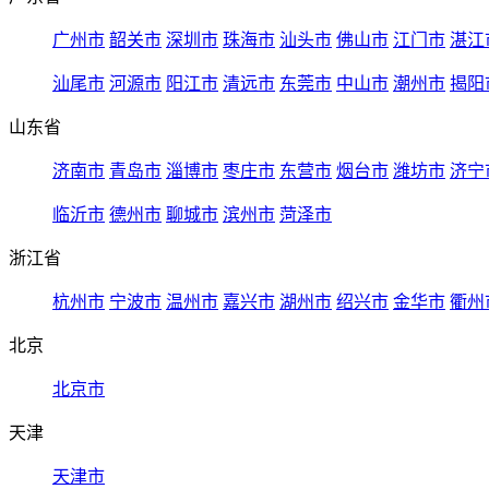
广州市
韶关市
深圳市
珠海市
汕头市
佛山市
江门市
湛江
汕尾市
河源市
阳江市
清远市
东莞市
中山市
潮州市
揭阳
山东省
济南市
青岛市
淄博市
枣庄市
东营市
烟台市
潍坊市
济宁
临沂市
德州市
聊城市
滨州市
菏泽市
浙江省
杭州市
宁波市
温州市
嘉兴市
湖州市
绍兴市
金华市
衢州
北京
北京市
天津
天津市