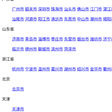
广州市
韶关市
深圳市
珠海市
汕头市
佛山市
江门市
湛江
汕尾市
河源市
阳江市
清远市
东莞市
中山市
潮州市
揭阳
山东省
济南市
青岛市
淄博市
枣庄市
东营市
烟台市
潍坊市
济宁
临沂市
德州市
聊城市
滨州市
菏泽市
浙江省
杭州市
宁波市
温州市
嘉兴市
湖州市
绍兴市
金华市
衢州
北京
北京市
天津
天津市