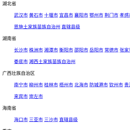
湖北省
武汉市
黄石市
十堰市
宜昌市
襄阳市
鄂州市
荆门市
孝感
恩施土家族苗族自治州
直辖县级
湖南省
长沙市
株洲市
湘潭市
衡阳市
邵阳市
岳阳市
常德市
张家
娄底市
湘西土家族苗族自治州
广西壮族自治区
南宁市
柳州市
桂林市
梧州市
北海市
防城港市
钦州市
贵
来宾市
崇左市
海南省
海口市
三亚市
三沙市
直辖县级