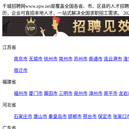
千城招聘网www.zpw.net是覆盖全国各省、市、区县的人
历，企业可直招本地人才，一站式解决全国求职招工需求。 2026
江苏省
南京市
无锡市
徐州市
常州市
苏州市
南通市
连云港市
淮
宿迁市
福建省
福州市
厦门市
莆田市
三明市
泉州市
漳州市
南平市
龙岩
河北省
石家庄市
唐山市
秦皇岛市
邯郸市
邢台市
保定市
张家口
广东省