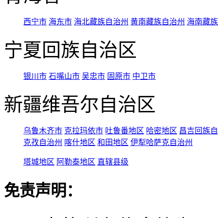
西宁市
海东市
海北藏族自治州
黄南藏族自治州
海南藏族
宁夏回族自治区
银川市
石嘴山市
吴忠市
固原市
中卫市
新疆维吾尔自治区
乌鲁木齐市
克拉玛依市
吐鲁番地区
哈密地区
昌吉回族自
克孜自治州
喀什地区
和田地区
伊犁哈萨克自治州
塔城地区
阿勒泰地区
直辖县级
免责声明：