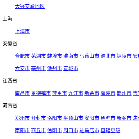
大兴安岭地区
上海
上海市
安徽省
合肥市
芜湖市
蚌埠市
淮南市
马鞍山市
淮北市
铜陵市
安
六安市
亳州市
池州市
宣城市
江西省
南昌市
景德镇市
萍乡市
九江市
新余市
鹰潭市
赣州市
吉
河南省
郑州市
开封市
洛阳市
平顶山市
安阳市
鹤壁市
新乡市
焦
南阳市
商丘市
信阳市
周口市
驻马店市
直辖县级