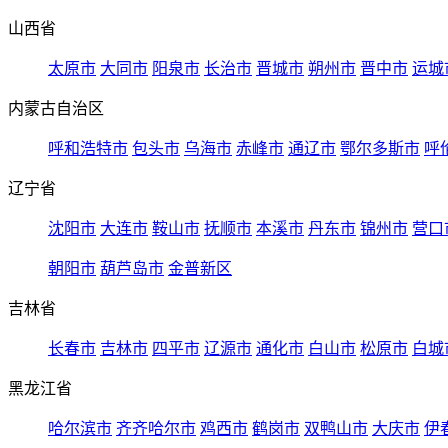
山西省
太原市
大同市
阳泉市
长治市
晋城市
朔州市
晋中市
运城
内蒙古自治区
呼和浩特市
包头市
乌海市
赤峰市
通辽市
鄂尔多斯市
呼
辽宁省
沈阳市
大连市
鞍山市
抚顺市
本溪市
丹东市
锦州市
营口
朝阳市
葫芦岛市
金普新区
吉林省
长春市
吉林市
四平市
辽源市
通化市
白山市
松原市
白城
黑龙江省
哈尔滨市
齐齐哈尔市
鸡西市
鹤岗市
双鸭山市
大庆市
伊