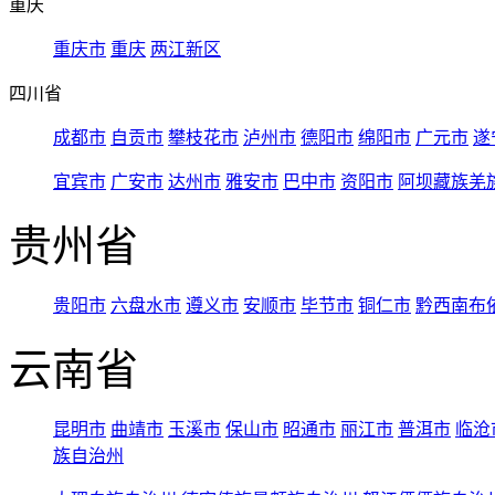
重庆
重庆市
重庆
两江新区
四川省
成都市
自贡市
攀枝花市
泸州市
德阳市
绵阳市
广元市
遂
宜宾市
广安市
达州市
雅安市
巴中市
资阳市
阿坝藏族羌
贵州省
贵阳市
六盘水市
遵义市
安顺市
毕节市
铜仁市
黔西南布
云南省
昆明市
曲靖市
玉溪市
保山市
昭通市
丽江市
普洱市
临沧
族自治州