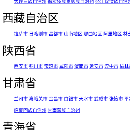
大理白族自治州
德宏傣族景颇族自治州
怒江傈僳族自治
西藏自治区
拉萨市
日喀则市
昌都市
山南地区
那曲地区
阿里地区
林
陕西省
西安市
铜川市
宝鸡市
咸阳市
渭南市
延安市
汉中市
榆林
甘肃省
兰州市
嘉峪关市
金昌市
白银市
天水市
武威市
张掖市
平
临夏回族自治州
甘南藏族自治州
青海省