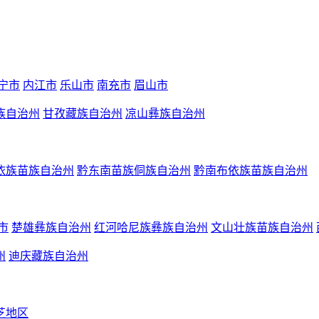
宁市
内江市
乐山市
南充市
眉山市
族自治州
甘孜藏族自治州
凉山彝族自治州
依族苗族自治州
黔东南苗族侗族自治州
黔南布依族苗族自治州
市
楚雄彝族自治州
红河哈尼族彝族自治州
文山壮族苗族自治州
州
迪庆藏族自治州
芝地区