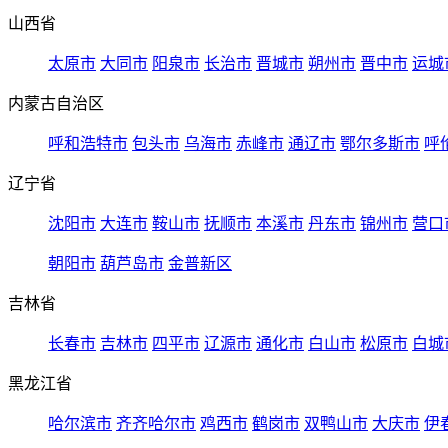
山西省
太原市
大同市
阳泉市
长治市
晋城市
朔州市
晋中市
运城
内蒙古自治区
呼和浩特市
包头市
乌海市
赤峰市
通辽市
鄂尔多斯市
呼
辽宁省
沈阳市
大连市
鞍山市
抚顺市
本溪市
丹东市
锦州市
营口
朝阳市
葫芦岛市
金普新区
吉林省
长春市
吉林市
四平市
辽源市
通化市
白山市
松原市
白城
黑龙江省
哈尔滨市
齐齐哈尔市
鸡西市
鹤岗市
双鸭山市
大庆市
伊