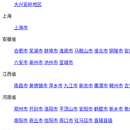
大兴安岭地区
上海
上海市
安徽省
合肥市
芜湖市
蚌埠市
淮南市
马鞍山市
淮北市
铜陵市
安
六安市
亳州市
池州市
宣城市
江西省
南昌市
景德镇市
萍乡市
九江市
新余市
鹰潭市
赣州市
吉
河南省
郑州市
开封市
洛阳市
平顶山市
安阳市
鹤壁市
新乡市
焦
南阳市
商丘市
信阳市
周口市
驻马店市
直辖县级