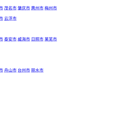
市
茂名市
肇庆市
惠州市
梅州市
市
云浮市
市
泰安市
威海市
日照市
莱芜市
市
舟山市
台州市
丽水市