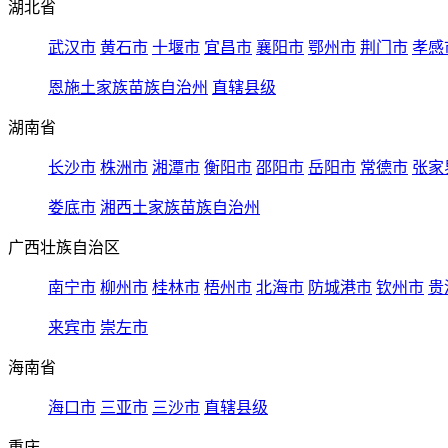
湖北省
武汉市
黄石市
十堰市
宜昌市
襄阳市
鄂州市
荆门市
孝感
恩施土家族苗族自治州
直辖县级
湖南省
长沙市
株洲市
湘潭市
衡阳市
邵阳市
岳阳市
常德市
张家
娄底市
湘西土家族苗族自治州
广西壮族自治区
南宁市
柳州市
桂林市
梧州市
北海市
防城港市
钦州市
贵
来宾市
崇左市
海南省
海口市
三亚市
三沙市
直辖县级
重庆