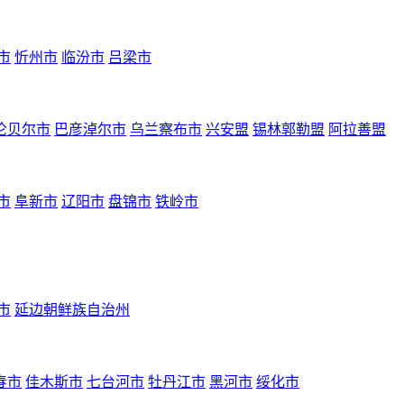
市
忻州市
临汾市
吕梁市
伦贝尔市
巴彦淖尔市
乌兰察布市
兴安盟
锡林郭勒盟
阿拉善盟
市
阜新市
辽阳市
盘锦市
铁岭市
市
延边朝鲜族自治州
春市
佳木斯市
七台河市
牡丹江市
黑河市
绥化市