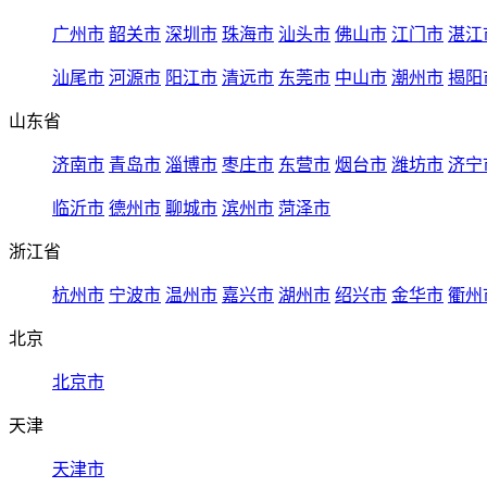
广州市
韶关市
深圳市
珠海市
汕头市
佛山市
江门市
湛江
汕尾市
河源市
阳江市
清远市
东莞市
中山市
潮州市
揭阳
山东省
济南市
青岛市
淄博市
枣庄市
东营市
烟台市
潍坊市
济宁
临沂市
德州市
聊城市
滨州市
菏泽市
浙江省
杭州市
宁波市
温州市
嘉兴市
湖州市
绍兴市
金华市
衢州
北京
北京市
天津
天津市