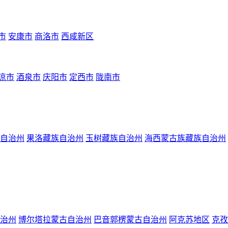
市
安康市
商洛市
西咸新区
凉市
酒泉市
庆阳市
定西市
陇南市
自治州
果洛藏族自治州
玉树藏族自治州
海西蒙古族藏族自治州
治州
博尔塔拉蒙古自治州
巴音郭楞蒙古自治州
阿克苏地区
克孜