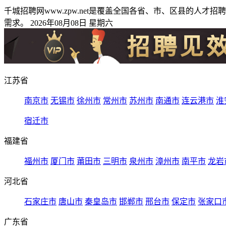
千城招聘网www.zpw.net是覆盖全国各省、市、区县的
需求。 2026年08月08日 星期六
江苏省
南京市
无锡市
徐州市
常州市
苏州市
南通市
连云港市
淮
宿迁市
福建省
福州市
厦门市
莆田市
三明市
泉州市
漳州市
南平市
龙岩
河北省
石家庄市
唐山市
秦皇岛市
邯郸市
邢台市
保定市
张家口
广东省