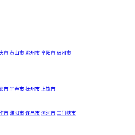
庆市
黄山市
滁州市
阜阳市
宿州市
安市
宜春市
抚州市
上饶市
作市
濮阳市
许昌市
漯河市
三门峡市