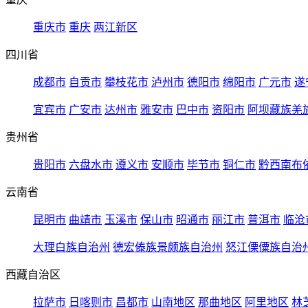
重庆市
重庆
两江新区
四川省
成都市
自贡市
攀枝花市
泸州市
德阳市
绵阳市
广元市
遂
宜宾市
广安市
达州市
雅安市
巴中市
资阳市
阿坝藏族羌
贵州省
贵阳市
六盘水市
遵义市
安顺市
毕节市
铜仁市
黔西南布
云南省
昆明市
曲靖市
玉溪市
保山市
昭通市
丽江市
普洱市
临沧
大理白族自治州
德宏傣族景颇族自治州
怒江傈僳族自治
西藏自治区
拉萨市
日喀则市
昌都市
山南地区
那曲地区
阿里地区
林