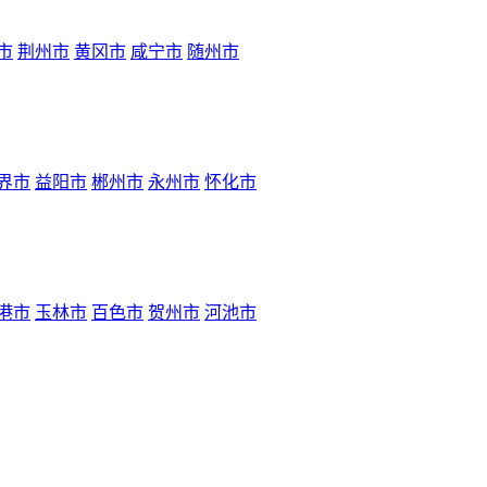
市
荆州市
黄冈市
咸宁市
随州市
界市
益阳市
郴州市
永州市
怀化市
港市
玉林市
百色市
贺州市
河池市