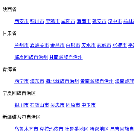
陕西省
西安市
铜川市
宝鸡市
咸阳市
渭南市
延安市
汉中市
榆林
甘肃省
兰州市
嘉峪关市
金昌市
白银市
天水市
武威市
张掖市
平
临夏回族自治州
甘南藏族自治州
青海省
西宁市
海东市
海北藏族自治州
黄南藏族自治州
海南藏族
宁夏回族自治区
银川市
石嘴山市
吴忠市
固原市
中卫市
新疆维吾尔自治区
乌鲁木齐市
克拉玛依市
吐鲁番地区
哈密地区
昌吉回族自